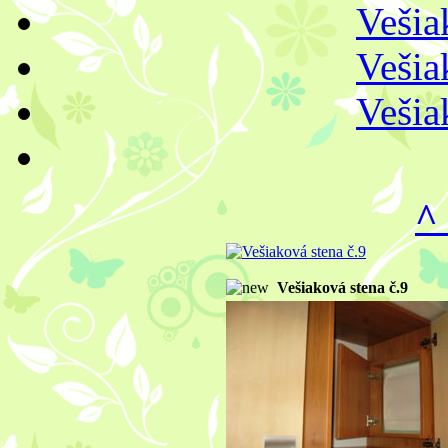
Vešia
Vešia
Vešia
^
Vešiaková stena č.9